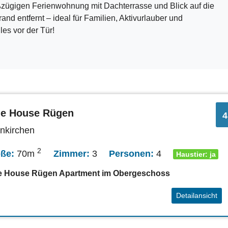
ßzügigen Ferienwohnung mit Dachterrasse und Blick auf die
rand entfernt – ideal für Familien, Aktivurlauber und
es vor der Tür!
ue House Rügen
4
enkirchen
2
öße:
70m
Zimmer:
3
Personen:
4
Haustier: ja
e House Rügen Apartment im Obergeschoss
Detailansicht